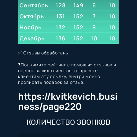
Сентябрь
128
149
153
6
10
10
Октябрь
131
152
153
7
10
10
Ноябрь
132
152
154
9
10
10
Декабрь
136
152
10
155
10
10
✅ Отзывы обработаны
❓
Поднимите
рейтинг с помощью отзывов и
оценок ваших клиентов, отправьте
клиентам эту ссылку, внутри можно
прописать подарок за отзыв:
https://kvitkevich.busi
ness/page220
КОЛИЧЕСТВО ЗВОНКОВ