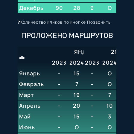
Декабрь
90
28
9
30
О
17
❓Количество кликов по кнопке Позвонить
ПРОЛОЖЕНО МАРШРУТОВ
ЯНДЕКС
2ГИС
🚗
2023
2024
2023
2025
2024
2026
202
Январь
-
15
-
5
O
6
O
Февраль
-
7
-
5
O
О
Март
-
19
-
10
7
О
Апрель
-
20
-
9
10
4
Май
-
15
-
3
3
О
Июнь
-
O
-
6
О
5