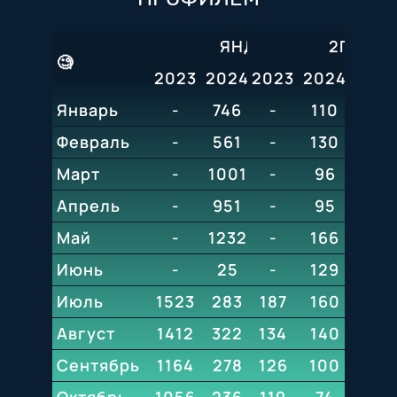
ЯНДЕКС
2ГИС
🧐
2023
2024
2023
2025
2024
2026
202
Январь
-
746
241
-
110
197
72
Февраль
-
561
189
-
130
74
Март
-
1001
276
-
96
63
Апрель
-
951
220
-
95
60
Май
-
1232
204
-
166
86
Июнь
-
25
248
-
129
107
Июль
1523
283
187
222
160
105
Август
1412
322
134
223
140
93
Сентябрь
1164
278
126
119
100
60
Октябрь
1056
236
119
122
74
48