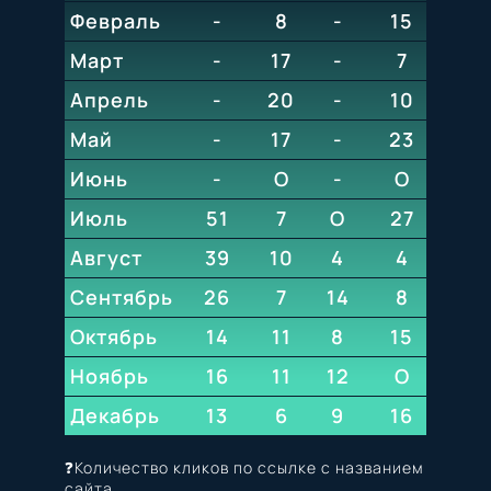
Февраль
-
8
-
3
15
О
Март
-
17
-
2
7
О
Апрель
-
20
-
8
10
4
Май
-
17
-
5
23
15
Июнь
-
O
20
-
О
О
Июль
51
7
О
6
27
7
Август
39
10
4
10
4
4
Сентябрь
26
7
14
4
8
3
Октябрь
14
11
8
6
15
4
Ноябрь
16
11
12
8
О
5
Декабрь
13
6
9
10
16
6
❓Количество кликов по ссылке с названием
сайта