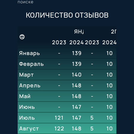
поиске
КОЛИЧЕСТВО ОТЗЫВОВ
ЯНДЕКС
2ГИС
🙃
2023
2024
2023
2025
2024
2026
202
Январь
-
139
152
-
156
10
10
Февраль
-
139
152
-
10
10
Март
-
140
152
-
10
10
Апрель
-
148
152
-
10
10
Май
-
148
152
-
10
10
Июнь
-
147
152
-
10
10
Июль
121
147
152
5
10
10
Август
122
148
153
5
10
10