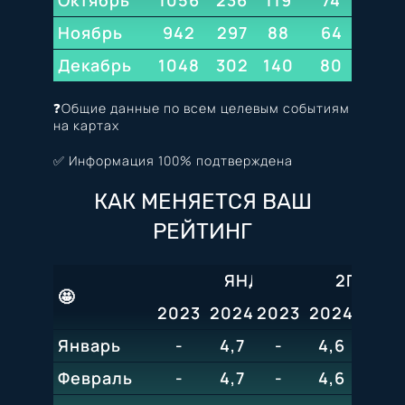
Ноябрь
942
297
88
197
64
63
Декабрь
1048
302
140
217
80
52
❓Общие данные по всем целевым событиям
на картах
✅ Информация 100% подтверждена
КАК МЕНЯЕТСЯ ВАШ
РЕЙТИНГ
ЯНДЕКС
2ГИС
🤩
2023
2024
2023
2025
2024
2026
202
Январь
-
4,7
-
5
4,6
4,9
4,6
Февраль
-
4,7
-
5
4,6
4,6