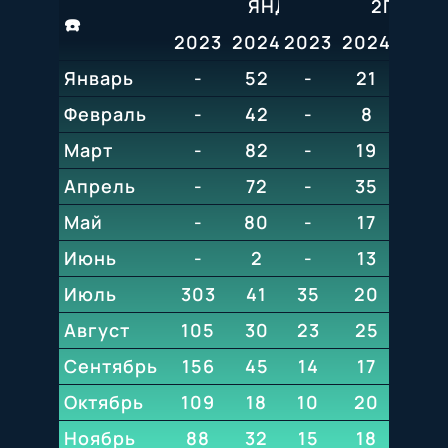
ЯНДЕКС
2ГИС
☎️
2023
2024
2023
2025
2024
2026
202
Январь
-
52
-
31
21
27
17
Февраль
-
42
-
19
8
32
Март
-
82
25
-
19
О
Апрель
-
72
-
31
35
О
Май
-
80
-
37
17
15
Июнь
-
2
-
32
13
15
Июль
303
41
35
28
20
24
Август
105
30
23
52
25
22
Сентябрь
156
45
14
24
17
15
Октябрь
109
18
10
16
20
14
Ноябрь
88
32
15
27
18
16