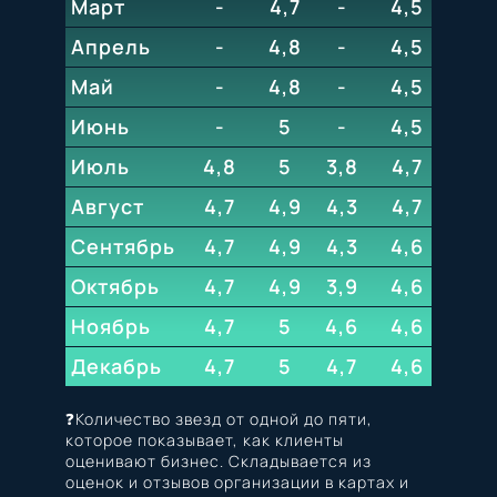
Март
-
4,7
-
5
4,5
4,6
Апрель
-
4,8
-
5
4,5
4,6
Май
-
4,8
4,9
-
4,5
4,6
Июнь
-
5
4,9
-
4,5
4,6
Июль
4,8
5
3,8
4,9
4,7
4,6
Август
4,7
4,9
4,3
4,9
4,7
4,6
Сентябрь
4,7
4,9
4,3
4,9
4,6
4,6
Октябрь
4,7
4,9
3,9
4,9
4,6
4,6
Ноябрь
4,7
5
4,6
4,9
4,6
4,6
Декабрь
4,7
5
4,7
4,9
4,6
4,6
❓Количество звезд от одной до пяти,
которое показывает, как клиенты
оценивают бизнес. Складывается из
оценок и отзывов организации в картах и