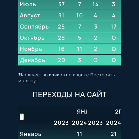
Июль
37
7
14
9
3
11
Август
31
10
4
6
4
О
Сентябрь
25
7
3
6
17
5
Октябрь
28
5
2
4
О
7
Ноябрь
16
11
2
8
О
О
Декабрь
20
3
O
20
О
14
❓Количество кликов по кнопке Построить
маршрут
ПЕРЕХОДЫ НА САЙТ
ЯНДЕКС
2ГИС
🖥️
2023
2024
2023
2025
2024
2026
202
Январь
-
11
-
7
21
12
O